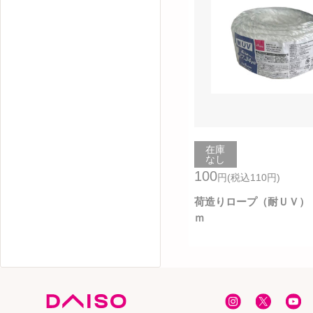
在庫
なし
100
円
(税込110
円
)
荷造りロープ（耐ＵＶ）
ｍ