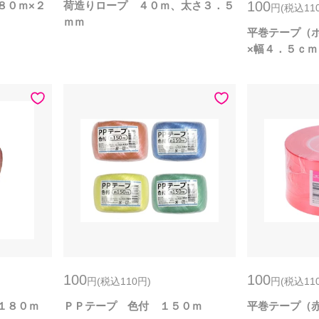
100
８０ｍ×２
荷造りロープ ４０ｍ、太さ３．５
円
(税込11
ｍｍ
平巻テープ（
×幅４．５ｃｍ
100
100
円
(税込110
円
)
円
(税込11
１８０ｍ
ＰＰテープ 色付 １５０ｍ
平巻テープ（