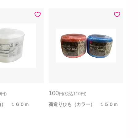
100
0
円
)
円
(税込110
円
)
白） １６０ｍ
荷造りひも（カラー） １５０ｍ