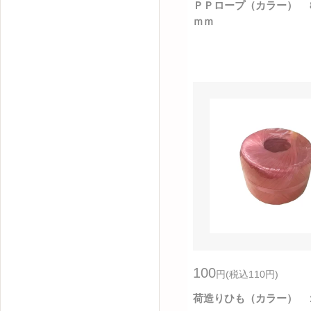
ＰＰロープ（カラー） 
ｍｍ
100
円
(税込110
円
)
荷造りひも（カラー） 