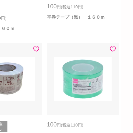
100
円
(税込110
円
)
平巻テープ（黒） １６０ｍ
0
円
)
 ６０ｍ
100
庫
円
(税込110
円
)
し