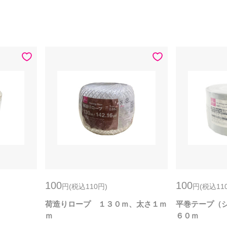
100
100
円
(税込110
円
)
円
(税込11
荷造りロープ １３０ｍ、太さ１ｍ
平巻テープ（
ｍ
６０ｍ