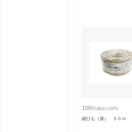
100
円
(税込110
円
)
紙ひも（茶） ５５ｍ