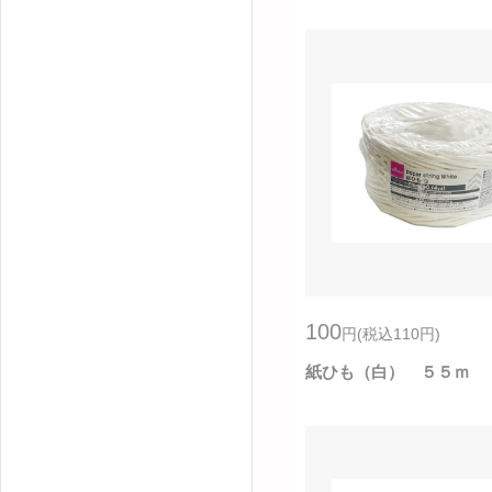
100
円
(税込110
円
)
紙ひも（白） ５５ｍ