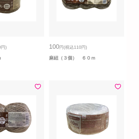
100
0
円
)
円
(税込110
円
)
ｍ
麻紐（３個） ６０ｍ