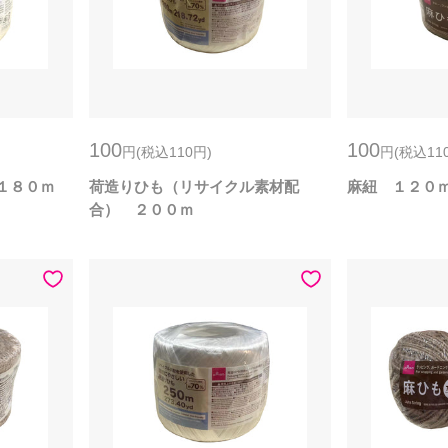
100
100
円
(税込110
円
)
円
(税込11
１８０ｍ
荷造りひも（リサイクル素材配
麻紐 １２０
合） ２００ｍ