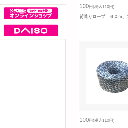
100
円
(税込110
円
)
ガーデンエクステリア
一般食品
インテリア
飲料
リビング
荷造りロープ ６０ｍ、
菓子
化粧・ヘアケア
調味料
衛生・オーラル・バス用品
靴・トラベル・雨具
衣料品
玩具
キッチン用品
収納
家電・デバイス
園芸・ペット
100
円
(税込110
円
)