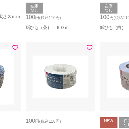
在庫
在庫
なし
なし
100
100
太さ３ｍｍ
円
(税込110
円
)
円
(税込11
紙ひも（茶） ６０ｍ
紙ひも（白）
100
NEW
在
円
(税込110
円
)
な