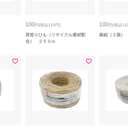
100
100
円
(税込110
円
)
円
(税込11
荷造りひも（リサイクル素材配
麻紐（２個）
合） ２５０ｍ