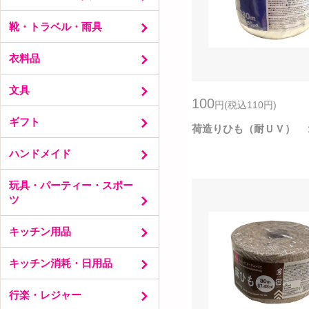
春夏リビング
オーラルケア
秋冬リビング
救急用品
ハンカチ・財布・ベルト
靴・トラベル・雨具
バスグッズ
バッグ・ポーチ
服飾小物
靴用品
衣料品
ヘアアクセサリー・アクセサリー
トラベル
メガネ
雨具
メンズ・キッズソックス
文具
レディースソックス
100
円
(税込110
円
)
ドレスシャツ・シャツ・ネクタイ
金封
ギフト
メンズ・キッズインナー
事務用品
荷造りひも（耐ＵＶ） 
帽子・スカーフ・腕カバー
書籍・音楽・映像
ボックス・包装紙・紙袋
ハンドメイド
扇子・うちわ
ケース
ギフトバッグ
防寒グッズ
筆記用具
ラッピングリボン
ハンディクラフト
玩具・パーティー・スポー
レディースインナー
図画工作用品
手芸道具
ツ
ノート・メモ
生地・毛糸
パーティー
シール
アクセサリー材料
キッチン用品
室内玩具
のり・接着剤
ファミリー玩具
プラスチック保存容器
テープ・梱包用品
キッチン消耗・日用品
脳トレ・ゲーム
お茶・コーヒー
色紙・レター・メッセージカード
スポーツ
切る調理道具
ゴミ袋
ファイル
行楽・レジャー
貯金箱
クッキングツール
レンジ周り消耗
文具収納