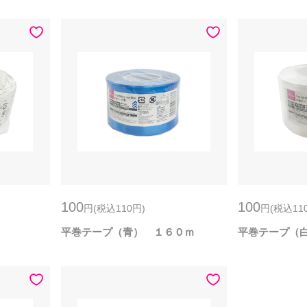
100
100
円
(税込110
円
)
円
(税込11
平巻テープ（青） １６０ｍ
平巻テープ（