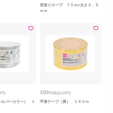
荷造りロープ ７０ｍ×太さ３．５
ｍｍ
100
0
円
)
円
(税込110
円
)
シルバーカラー） １
平巻テープ（黄） １６０ｍ