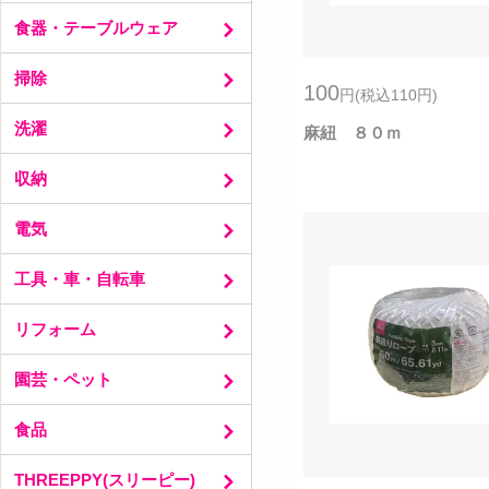
昆虫飼育用品
調理小物
シンク周り消耗
キャンプ・レジャー
食器・テーブルウェア
加熱調理用品
ライター・灰皿・ローソク・線香
レジャー用品
キッチン収納・シンク周り用品
お弁当用品
塗り
掃除
キッチンファブリック
行楽消耗
洋食器
100
円
(税込110
円
)
冷蔵庫用品
お弁当箱
卓上・カトラリー
トイレ用品
洗濯
麻紐 ８０ｍ
製菓用品
釣具
ガラス食器・保存容器
洗剤・芳香剤
ガラス保存容器
和食器
キッチン掃除
干す小物
収納
プラ・メラミン・アクリル食器
お風呂掃除
洗う小物
玄関、リビング、窓そうじ
ハンガー
電気
お掃除シート
タンス・クローゼット
ケース・小物入れ
ランプ・電球・懐中電灯
工具・車・自転車
収納バスケット
電池
記録メディア・イヤホン・カメラ
自転車・バイク用品
リフォーム
コード・ケーブル・整理
工具
モバイル用品
車用品
フック
園芸・ペット
パソコン用品
補修・防止・防災
時計
ＤＩＹ
園芸シート・ネット・支柱
食品
ミニ扇風機・加湿器
すきまテープ・結露シート・保温シート
園芸ツール
組み立て収納・つっぱり棒
ペット用品
サプリメント
THREEPPY(スリーピー)
種・園芸用土・活力剤
パン・半生菓子