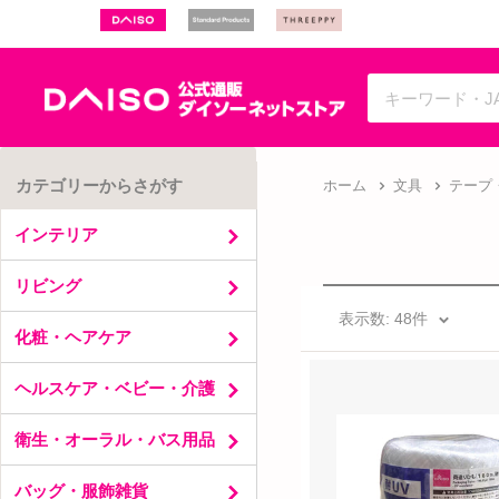
コ
ン
テ
ン
ダ
ツ
イ
に
ソ
カテゴリーからさがす
ホーム
文具
テープ
ス
ー
キ
インテリア
ネ
ッ
ッ
インテリア雑貨
リビング
プ
花・グリーン
ト
表示数: 48件
フォトフレーム・コルクボード
クッション・座布団・寝具
す
ス
化粧・ヘアケア
香り
リビング収納
る
ト
和雑貨
テーブル
ヘアケア
ヘルスケア・ベビー・介護
ア
観葉植物
スリッパ・サンダル
化粧小物
マット
化粧
ヘルスケア
衛生・オーラル・バス用品
カーテン・のれん
ベビー
イス・踏み台
介護
衛生
バッグ・服飾雑貨