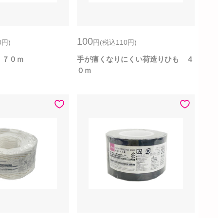
100
0
円
)
円
(税込110
円
)
 ７０ｍ
手が痛くなりにくい荷造りひも ４
０ｍ