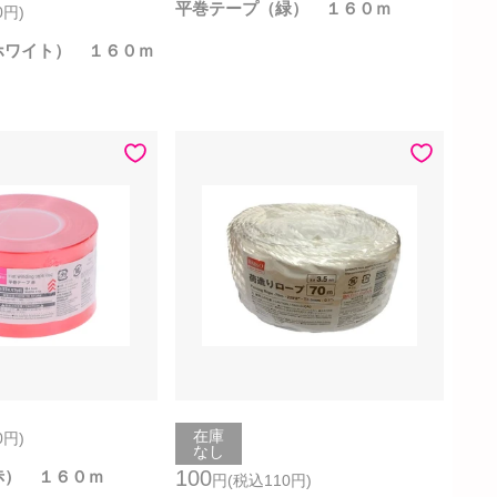
平巻テープ（緑） １６０ｍ
0
円
)
ホワイト） １６０ｍ
在庫
0
円
)
なし
100
赤） １６０ｍ
円
(税込110
円
)